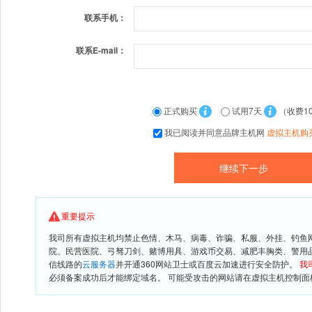
联系手机：
联系E-mail：
正式购买
试用7天
（收费1
我已阅读并同意品牌主机网
虚拟主机购
重要提示
我司所有虚拟主机均禁止色情、木马、病毒、诈骗、私服、外挂、钓鱼
院、民营医院、弓驽刀剑、赌博用具、游戏币交易、减肥丰胸类、警用
信线路的
云服务器
并开通360网站卫士或百度云加速进行安全防护。
我
必须备案成功后才能绑定域名。 可能受攻击的网站请在虚拟主机控制面板