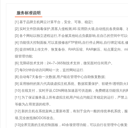
服务标准说明
[1] 基于品牌主机网云计算平台，安全、可靠、稳定!;
[2] 实时文件防病毒保护,黑客入侵检测,IIS 应用防火墙,自动抵抗各类病毒、
[3] 各个网站以独立进程运行,不会被其他站点负载影响,在自己的空间中可以使用
[4] 功能强大控制面板,可以直接修改FTP密码,自行停止网站,自行绑定域名,
[5] 提供WEB上传文件、恢复备份、RAR压缩、RAR解压、站点重定向
级管理功能;
[6] 无障碍技术支持：24×7×365制技术支持，微笑面对任何用户。
[7] 每3分钟自动访问网站一次，监控网站运行.
[8] 自动每7天备份一次数据,用户能在管理中心自助恢复数据;
[9] 采用独特的第六代高级虚拟主机系统、数据双重保护、软硬件/透明防火
[10] 在线支付，实时开设,CDN网络加速器可供选购，免费赠送功能强大
[11] 为了保证服务器上所有虚拟主机用户站点均能正常稳定的运行，严禁上
等极为占用资源的程序。
[12] 新的主机在系统架构上重新布置，有别于业内一般的传统单机系统，
墙,完全效抵御DDOS攻击。
[13]业界完善的主机控制面板，40余项管理功能，可以自行在管理中心恢