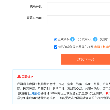
联系手机：
联系E-mail：
正式购买
试用7天
（收费1
我已阅读并同意品牌主机网
虚拟主机购
重要提示
我司所有虚拟主机均禁止色情、木马、病毒、诈骗、私服、外挂、钓鱼
院、民营医院、弓驽刀剑、赌博用具、游戏币交易、减肥丰胸类、警用
信线路的
云服务器
并开通360网站卫士或百度云加速进行安全防护。
我
必须备案成功后才能绑定域名。 可能受攻击的网站请在虚拟主机控制面板