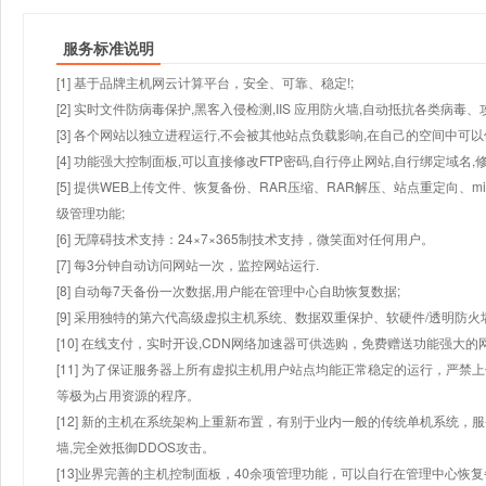
服务标准说明
[1] 基于品牌主机网云计算平台，安全、可靠、稳定!;
[2] 实时文件防病毒保护,黑客入侵检测,IIS 应用防火墙,自动抵抗各类病毒、
[3] 各个网站以独立进程运行,不会被其他站点负载影响,在自己的空间中可以使用
[4] 功能强大控制面板,可以直接修改FTP密码,自行停止网站,自行绑定域名,
[5] 提供WEB上传文件、恢复备份、RAR压缩、RAR解压、站点重定向
级管理功能;
[6] 无障碍技术支持：24×7×365制技术支持，微笑面对任何用户。
[7] 每3分钟自动访问网站一次，监控网站运行.
[8] 自动每7天备份一次数据,用户能在管理中心自助恢复数据;
[9] 采用独特的第六代高级虚拟主机系统、数据双重保护、软硬件/透明防火
[10] 在线支付，实时开设,CDN网络加速器可供选购，免费赠送功能强大
[11] 为了保证服务器上所有虚拟主机用户站点均能正常稳定的运行，严禁上
等极为占用资源的程序。
[12] 新的主机在系统架构上重新布置，有别于业内一般的传统单机系统，
墙,完全效抵御DDOS攻击。
[13]业界完善的主机控制面板，40余项管理功能，可以自行在管理中心恢