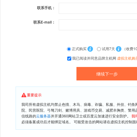
联系手机：
联系E-mail：
正式购买
试用7天
（收费1
我已阅读并同意品牌主机网
虚拟主机购
重要提示
我司所有虚拟主机均禁止色情、木马、病毒、诈骗、私服、外挂、钓鱼
院、民营医院、弓驽刀剑、赌博用具、游戏币交易、减肥丰胸类、警用
信线路的
云服务器
并开通360网站卫士或百度云加速进行安全防护。
我
必须备案成功后才能绑定域名。 可能受攻击的网站请在虚拟主机控制面板