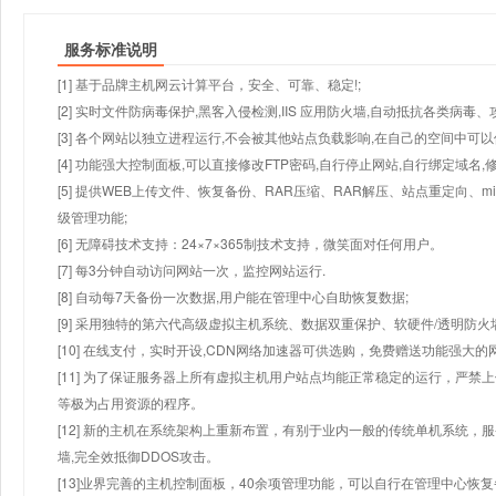
服务标准说明
[1] 基于品牌主机网云计算平台，安全、可靠、稳定!;
[2] 实时文件防病毒保护,黑客入侵检测,IIS 应用防火墙,自动抵抗各类病毒、
[3] 各个网站以独立进程运行,不会被其他站点负载影响,在自己的空间中可以使用
[4] 功能强大控制面板,可以直接修改FTP密码,自行停止网站,自行绑定域名,
[5] 提供WEB上传文件、恢复备份、RAR压缩、RAR解压、站点重定向
级管理功能;
[6] 无障碍技术支持：24×7×365制技术支持，微笑面对任何用户。
[7] 每3分钟自动访问网站一次，监控网站运行.
[8] 自动每7天备份一次数据,用户能在管理中心自助恢复数据;
[9] 采用独特的第六代高级虚拟主机系统、数据双重保护、软硬件/透明防火
[10] 在线支付，实时开设,CDN网络加速器可供选购，免费赠送功能强大
[11] 为了保证服务器上所有虚拟主机用户站点均能正常稳定的运行，严禁上
等极为占用资源的程序。
[12] 新的主机在系统架构上重新布置，有别于业内一般的传统单机系统，
墙,完全效抵御DDOS攻击。
[13]业界完善的主机控制面板，40余项管理功能，可以自行在管理中心恢